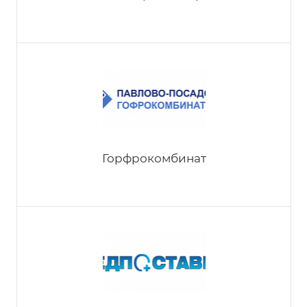
Винтерштайгер
Горфрокомбинат