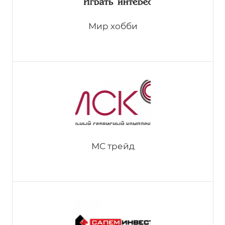
Мир хобби
МС трейд