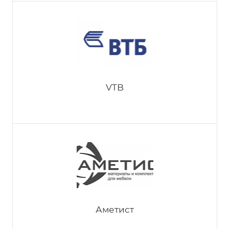
VIK-техно
VTB