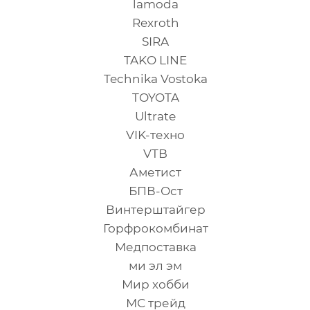
lamoda
Rexroth
SIRA
TAKO LINE
Technika Vostoka
TOYOTA
Ultrate
VIK-техно
VTB
Аметист
БПВ-Ост
Винтерштайгер
Горфрокомбинат
Медпоставка
ми эл эм
Мир хобби
МС трейд