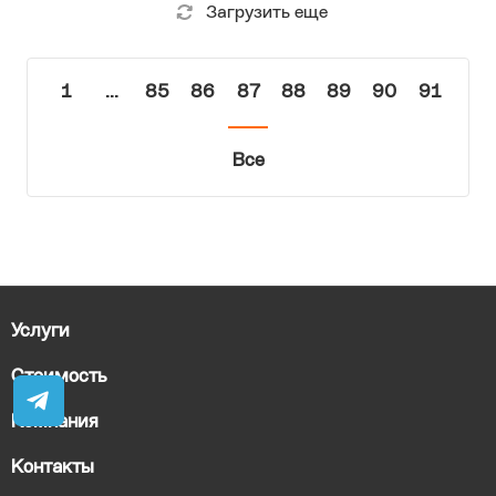
С 9 февраля скапливаются пробки из
российских фур на границе с
Эстонией и Латвией
Загрузить еще
1
...
85
86
87
88
89
90
91
Все
Услуги