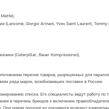
Mattel;
Lancome, Giorgio Armani, Yves Saint Laurent, Tommy Hi
ники (Caterpillar, Bauer Kompressoren);
ополнением перечня товаров, разрешенных для паралл
ием ряда марок, возобновивших поставки в Россию.
рмированию списка. Его специалисты ведут работу по 
ения в перечень брендов к включению правообладателе
. При новом подходе из документа исчезнут конкретн