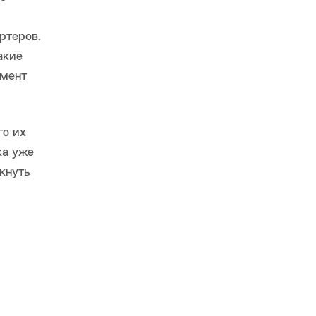
ртеров.
акие
имент
го их
ка уже
икнуть