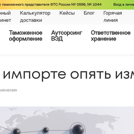
чный
Калькулятор
Кейсы
Блог
Горячая
бинет
доставки
линия
Таможенное
Аутсорсинг
Ответственное
оформление
ВЭД
хранение
 импорте опять и
зменения