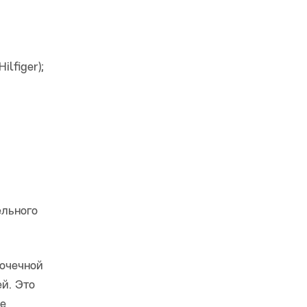
lfiger);
ельного
точечной
й. Это
ые