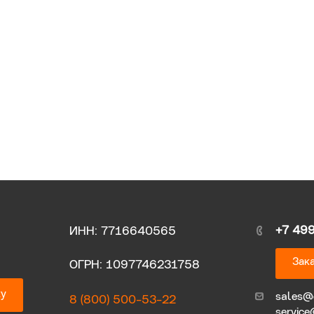
+7 49
ИНН: 7716640565
Зака
ОГРН: 1097746231758
ку
sales@
8 (800) 500-53-22
service