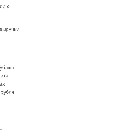
ии с
 выручки
ублю с
чета
ых
 рубля