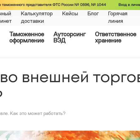
чный
Калькулятор
Кейсы
Блог
Горячая
бинет
доставки
линия
Таможенное
Аутсорсинг
Ответственное
оформление
ВЭД
хранение
во внешней торгов
?
вле. Как это может работать?