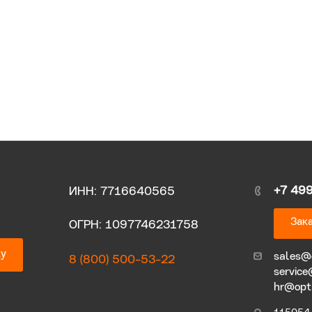
+7 49
ИНН: 7716640565
Зака
ОГРН: 1097746231758
ку
sales@
8 (800) 500-53-22
service
hr@opt