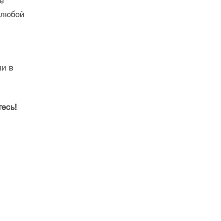
е
 любой
ии в
есь!