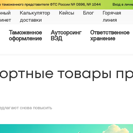
чный
Калькулятор
Кейсы
Блог
Горячая
бинет
доставки
линия
Таможенное
Аутсорсинг
Ответственное
оформление
ВЭД
хранение
ортные товары п
едлагают снова повысить