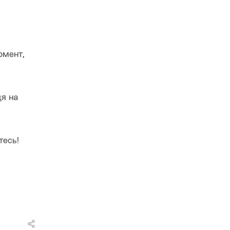
омент,
я на
тесь!