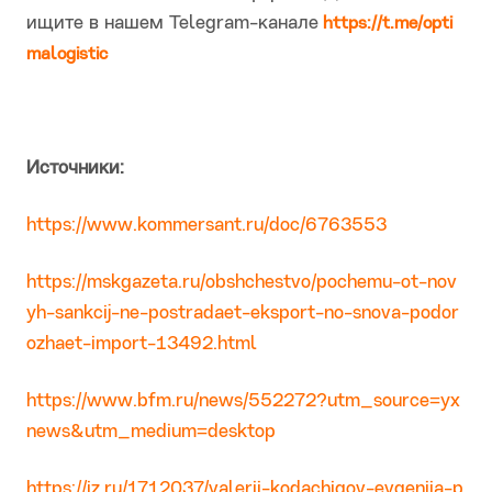
ищите в нашем Telegram-канале
https://t.me/opti
malogistic
Источники:
https://www.kommersant.ru/doc/6763553
https://mskgazeta.ru/obshchestvo/pochemu-ot-nov
yh-sankcij-ne-postradaet-eksport-no-snova-podor
ozhaet-import-13492.html
https://www.bfm.ru/news/552272?utm_source=yx
news&utm_medium=desktop
https://iz.ru/1712037/valerii-kodachigov-evgeniia-p