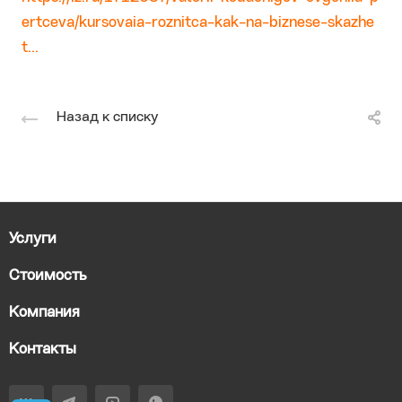
ertceva/kursovaia-roznitca-kak-na-biznese-skazhe
t...
Назад к списку
Услуги
Стоимость
Компания
Контакты