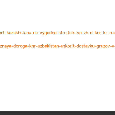
ert-kazakhstanu-ne-vygodno-stroitelstvo-zh-d-knr-kr-ruz
eznaya-doroga-knr-uzbekistan-uskorit-dostavku-gruzov-v