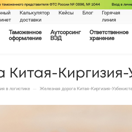
чный
Калькулятор
Кейсы
Блог
Горячая
бинет
доставки
линия
Таможенное
Аутсорсинг
Ответственное
оформление
ВЭД
хранение
 Китая-Киргизия-
—
ия в логистике
Железная дорога Китая-Киргизия-Узбекист