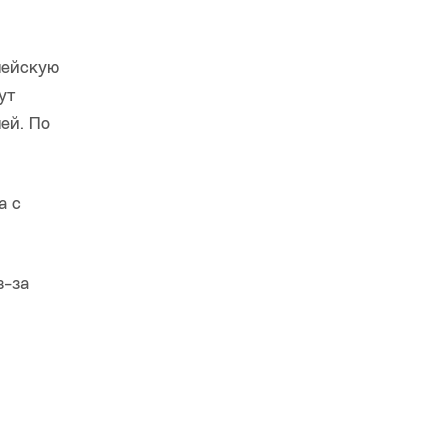
пейскую
ут
ей. По
а с
з-за