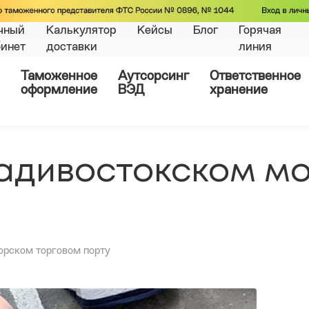
чный
Калькулятор
Кейсы
Блог
Горячая
бинет
доставки
линия
Таможенное
Аутсорсинг
Ответственное
оформление
ВЭД
хранение
ладивостокском м
орском торговом порту