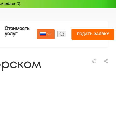
Стоимость
Страхование
услуг
ПОДАТЬ ЗАЯВКУ
Select Language
▼
орском