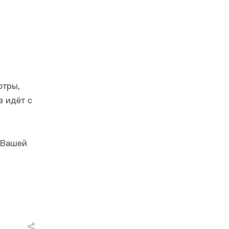
отры,
в идёт с
 Вашей