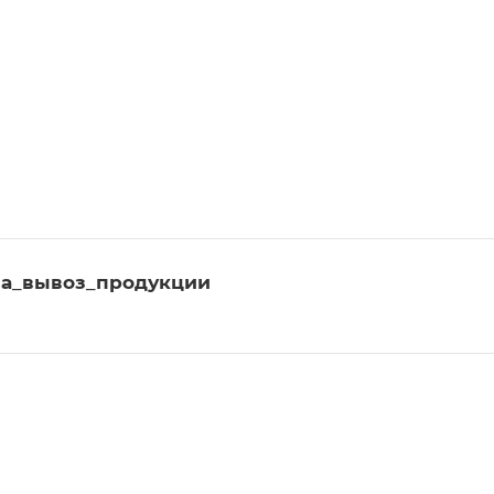
а_вывоз_продукции