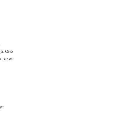
а
а. Оно
 такие
ут