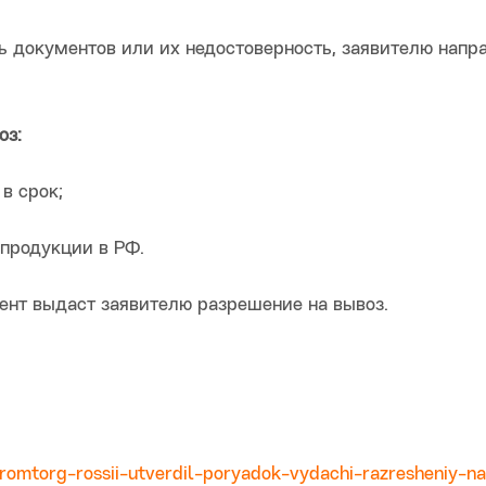
ь документов или их недостоверность, заявителю напр
оз:
в срок;
 продукции в РФ.
нт выдаст заявителю разрешение на вывоз.
romtorg-rossii-utverdil-poryadok-vydachi-razresheniy-n