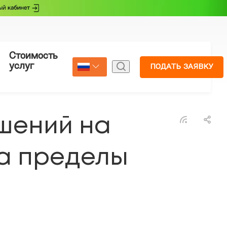
Стоимость
Страхование
услуг
ПОДАТЬ ЗАЯВКУ
Select Language
▼
шений на
а пределы