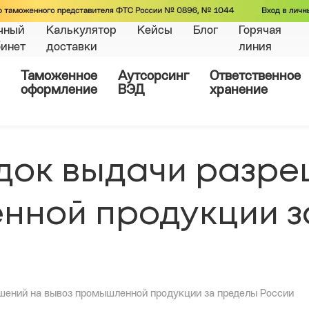
чный
Калькулятор
Кейсы
Блог
Горячая
бинет
доставки
линия
Таможенное
Аутсорсинг
Ответственное
оформление
ВЭД
хранение
док выдачи разре
нной продукции з
шений на вывоз промышленной продукции за пределы России