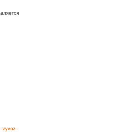
авляется
a-vyvoz-