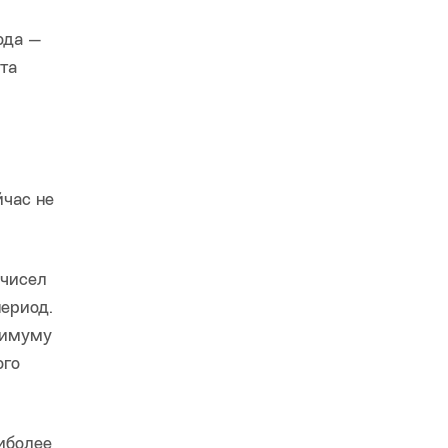
ода —
та
йчас не
 чисел
период.
симуму
ого
аиболее