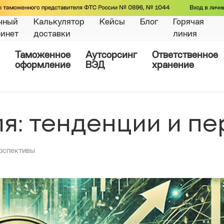
чный
Калькулятор
Кейсы
Блог
Горячая
бинет
доставки
линия
Таможенное
Аутсорсинг
Ответственное
оформление
ВЭД
хранение
я: тенденции и п
ерспективы