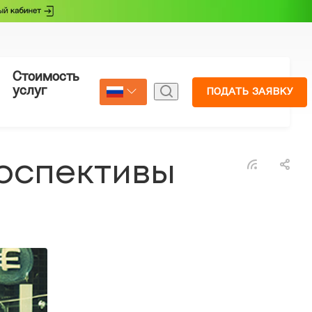
Стоимость
Страхование
услуг
ПОДАТЬ ЗАЯВКУ
Select Language
▼
ерспективы