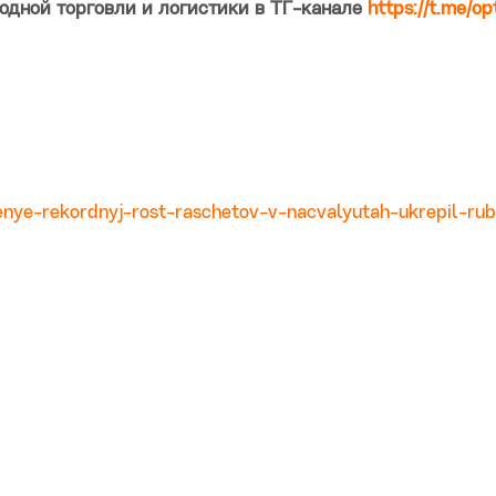
одной торговли и логистики в ТГ-канале
https://t.me/op
enye-rekordnyj-rost-raschetov-v-nacvalyutah-ukrepil-rub