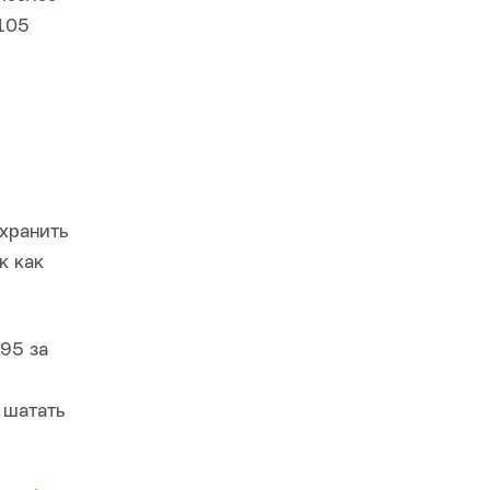
-105
охранить
к как
95 за
 шатать