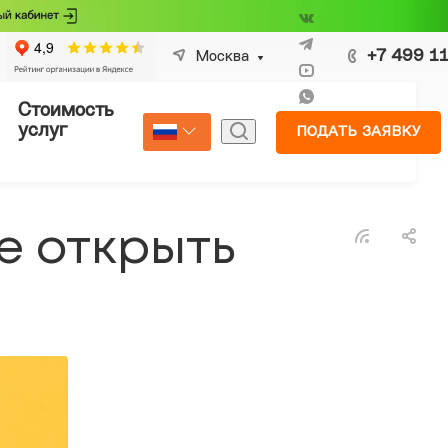
+7 499 1
Москва
Стоимость
Страхование
услуг
ПОДАТЬ ЗАЯВКУ
Select Language
▼
е открыть