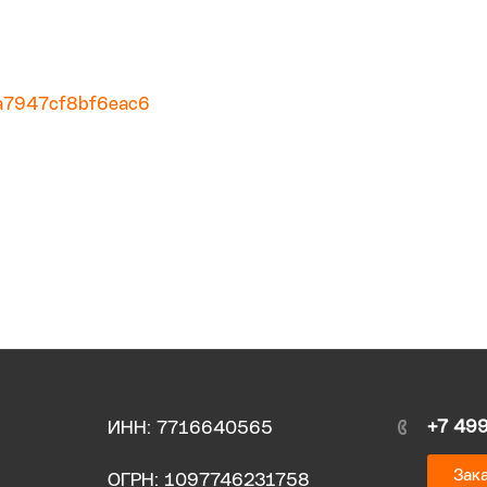
9a7947cf8bf6eac6
+7 49
ИНН: 7716640565
Зака
ОГРН: 1097746231758