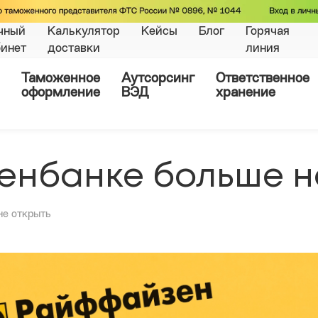
чный
Калькулятор
Кейсы
Блог
Горячая
бинет
доставки
линия
Таможенное
Аутсорсинг
Ответственное
оформление
ВЭД
хранение
енбанке больше н
не открыть