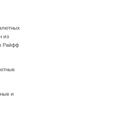
валютных
н из
ро Райфф
лютные
рные и