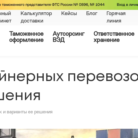
чный
Калькулятор
Кейсы
Блог
Горячая
бинет
доставки
линия
Таможенное
Аутсорсинг
Ответственное
оформление
ВЭД
хранение
йнерных перевозо
шения
к и варианты ее решения