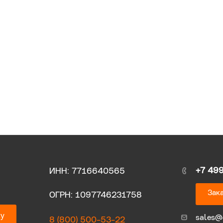
+7 49
ИНН: 7716640565
Зака
ОГРН: 1097746231758
ку
sales@
8 (800) 500-53-22