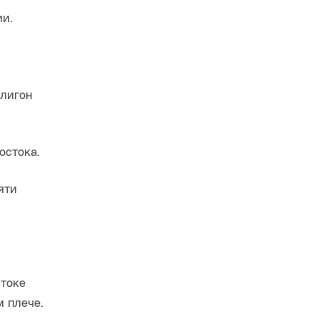
ии.
олигон
остока.
яти
стоке
 плече.