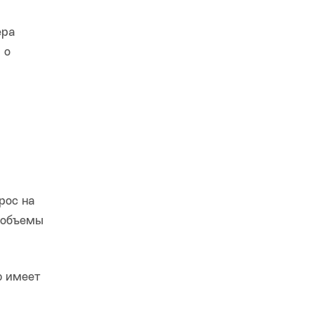
ера
 о
рос на
 объемы
ю имеет