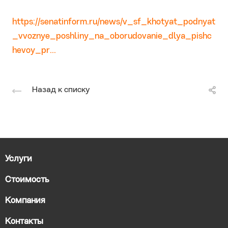
https://senatinform.ru/news/v_sf_khotyat_podnyat
_vvoznye_poshliny_na_oborudovanie_dlya_pishc
hevoy_pr...
Назад к списку
Услуги
Стоимость
Компания
Контакты