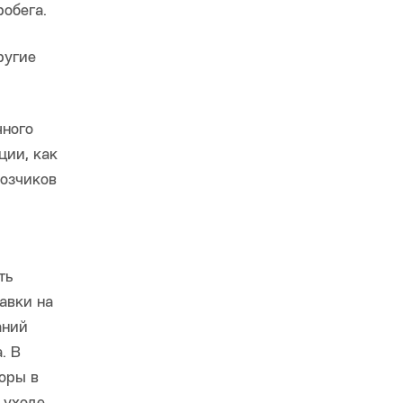
робега.
ругие
чного
ции, как
возчиков
ть
авки на
аний
. В
оры в