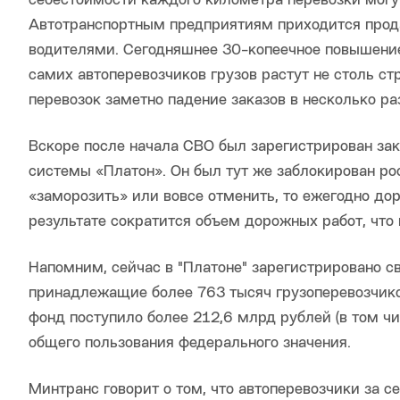
себестоимости каждого километра перевозки могу
Автотранспортным предприятиям приходится прода
водителями. Сегодняшнее 30-копеечное повышение 
самих автоперевозчиков грузов растут не столь с
перевозок заметно падение заказов в несколько ра
Вскоре после начала СВО был зарегистрирован з
системы «Платон». Он был тут же заблокирован ро
«заморозить» или вовсе отменить, то ежегодно до
результате сократится объем дорожных работ, что
Напомним, сейчас в "Платоне" зарегистрировано с
принадлежащие более 763 тысяч грузоперевозчик
фонд поступило более 212,6 млрд рублей (в том ч
общего пользования федерального значения.
Минтранс говорит о том, что автоперевозчики за 