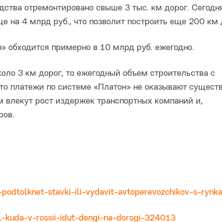
дства отремонтировано свыше 3 тыс. км дорог. Сегод
 на 4 млрд руб., что позволит построить еще 200 км 
» обходится примерно в 10 млрд руб. ежегодно.
коло 3 км дорог, то ежегодный объем строительства с
что платежи по системе «Платон» не оказывают сущест
ом влекут рост издержек транспортных компаний и,
ров.
-podtolknet-stavki-ili-vydavit-avtoperevozchikov-s-rynka
tel-kuda-v-rossii-idut-dengi-na-dorogi-324013