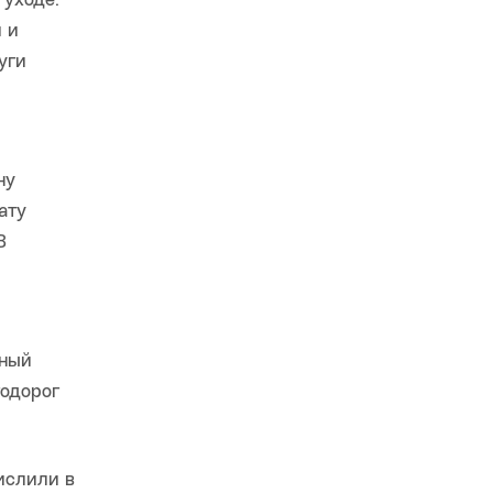
уходе.
 и
уги
ну
ату
В
жный
тодорог
ислили в