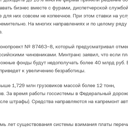
т доходить до 18% многие фирмы приняли решение об 
вать бизнес вместе с фурами, диспетчерской службой
для них совсем не копеечное. При этом ставки на усл
тремительно. На многих направлениях и по целому ряду
з.
аконопроект № 87463−8, который предусматривал отме
ссийскими чиновниками. Минтранс заявил, что если пл
рожные фонды будут недополучать более 40 млрд руб. 
 приведет к увеличению безработицы.
выше 1,729 млн грузовиков массой более 12 тонн,
ов. За время работы госсистемы в Федеральный доро
исле штрафы). Средства направляются на капремонт ав
семь лет существования системы взимания платы переч