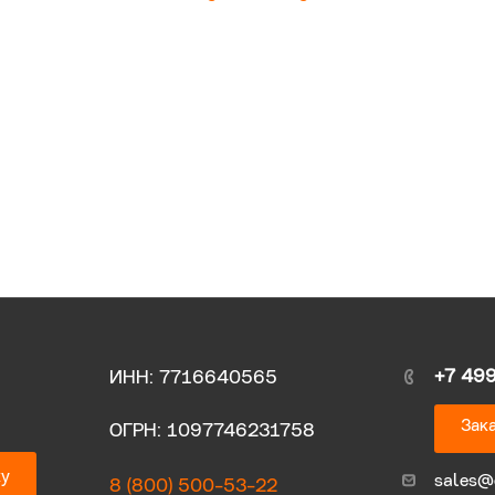
+7 49
ИНН: 7716640565
Зака
ОГРН: 1097746231758
ку
sales@
8 (800) 500-53-22