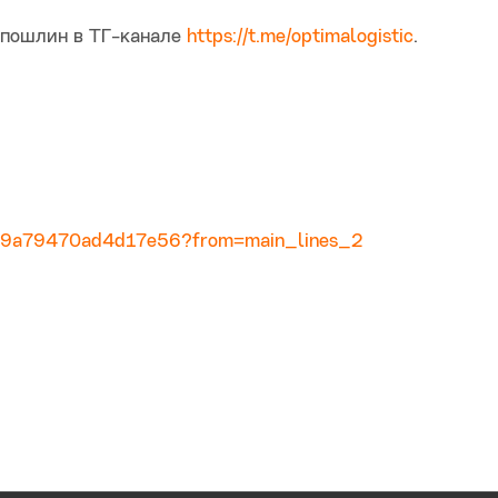
 пошлин в ТГ-канале
https://t.me/optimalogistic
.
c189a79470ad4d17e56?from=main_lines_2