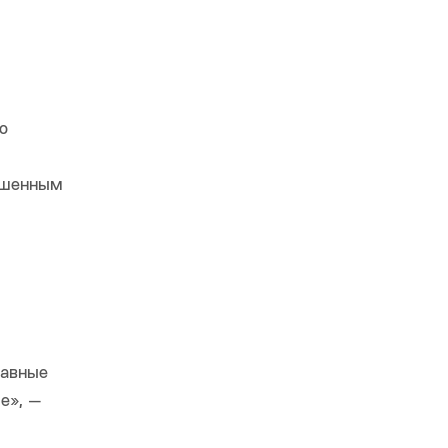
о
ышенным
равные
е», —