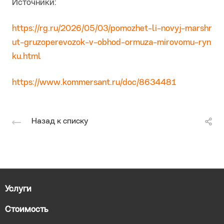
Источники:
https://rg.ru/2026/05/03/pomozhet-li-novyj-marshr
ut-gruzoperevozok-v-obhod-ormuza-mirovomu-ryn
ku.html
https://www.kommersant.ru/doc/8634481
Назад к списку
Услуги
Стоимость