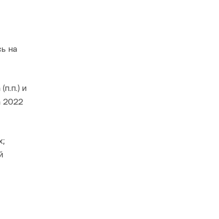
ь на
п.п.) и
а 2022
х;
й