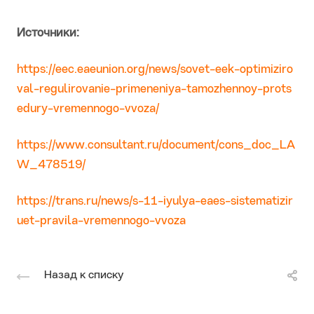
Источники:
https://eec.eaeunion.org/news/sovet-eek-optimiziro
val-regulirovanie-primeneniya-tamozhennoy-prots
edury-vremennogo-vvoza/
https://www.consultant.ru/document/cons_doc_LA
W_478519/
https://trans.ru/news/s-11-iyulya-eaes-sistematizir
uet-pravila-vremennogo-vvoza
Назад к списку