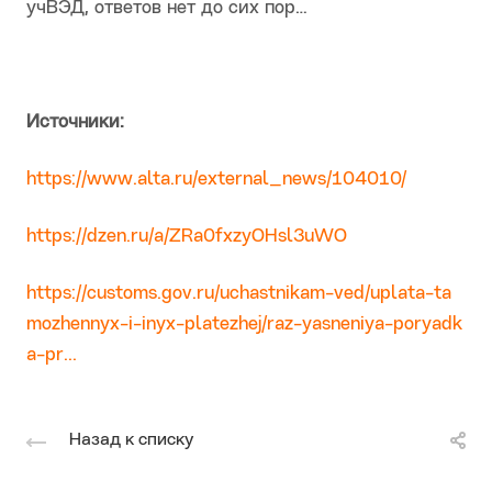
учВЭД, ответов нет до сих пор…
Источники:
https://www.alta.ru/external_news/104010/
https://dzen.ru/a/ZRa0fxzyOHsl3uWO
https://customs.gov.ru/uchastnikam-ved/uplata-ta
mozhennyx-i-inyx-platezhej/raz-yasneniya-poryadk
a-pr...
Назад к списку