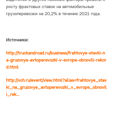
росту фрахтовых ставок на автомобильные
грузоперевозки на 20,2% в течение 2021 года.
Источники:
http://truckandroad.ru/business/frahtovye-stavki-n
a-gruzovye-avtoperevozki-v-evrope-obnovili-rekor
d.html
http://vch.ru/event/view.html?alias=frahtovye_stav
ki_na_gruzovye_avtoperevozki_v_evrope_ob­­novil
i_rek...