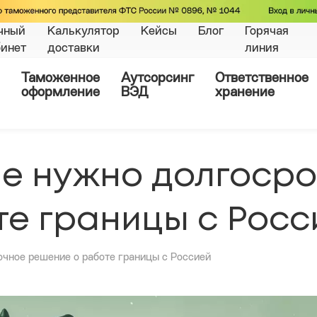
чный
Калькулятор
Кейсы
Блог
Горячая
бинет
доставки
линия
Таможенное
Аутсорсинг
Ответственное
оформление
ВЭД
хранение
е нужно долгоср
е границы с Росс
чное решение о работе границы с Россией