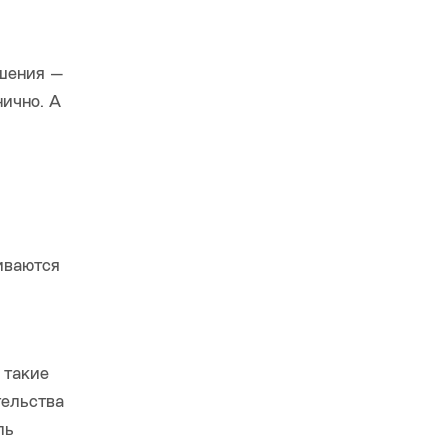
шения —
нично. А
иваются
 такие
тельства
ль