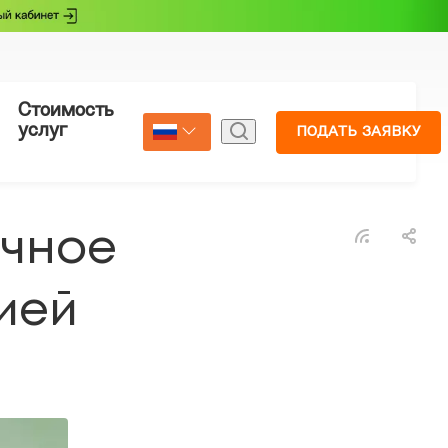
Стоимость
Страхование
услуг
ПОДАТЬ ЗАЯВКУ
Select Language
▼
очное
ией