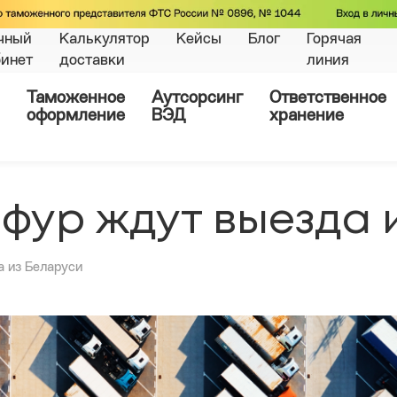
чный
Калькулятор
Кейсы
Блог
Горячая
бинет
доставки
линия
Таможенное
Аутсорсинг
Ответственное
оформление
ВЭД
хранение
и фур ждут выезда 
а из Беларуси