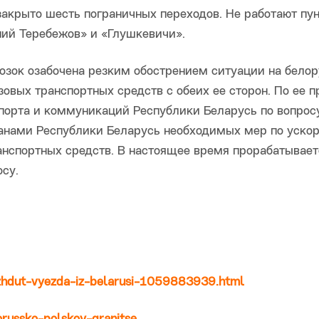
закрыто шесть пограничных переходов. Не работают пу
ний Теребежов» и «Глушкевичи».
зок озабочена резким обострением ситуации на белор
овых транспортных средств с обеих ее сторон. По ее п
порта и коммуникаций Республики Беларусь по вопрос
ганами Республики Беларусь необходимых мер по уско
анспортных средств. В настоящее время прорабатывает
су.
-zhdut-vyezda-iz-belarusi-1059883939.html