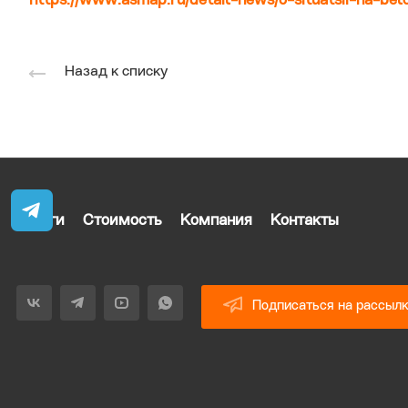
https://www.asmap.ru/detail-news/o-situatsii-na-bel
Назад к списку
Услуги
Стоимость
Компания
Контакты
Подписаться на рассыл