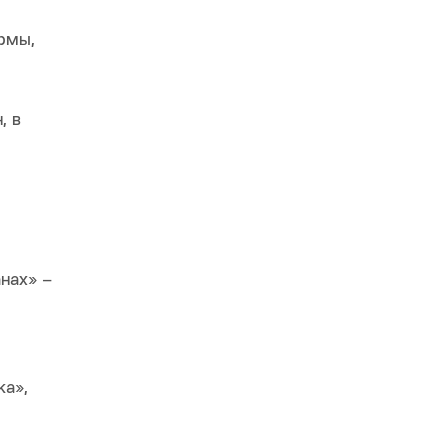
ормы,
, в
нах» –
ка»,