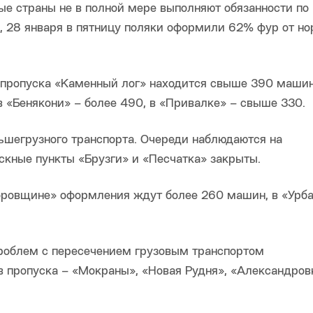
е страны не в полной мере выполняют обязанности по
к, 28 января в пятницу поляки оформили 62% фур от н
 пропуска «Каменный лог» находится свыше 390 машин
в «Бенякони» – более 490, в «Привалке» – свыше 330.
шегрузного транспорта. Очереди наблюдаются на
ускные пункты «Брузги» и «Песчатка» закрыты.
горовщине» оформления ждут более 260 машин, в «Урба
проблем с пересечением грузовым транспортом
в пропуска – «Мокраны», «Новая Рудня», «Александров