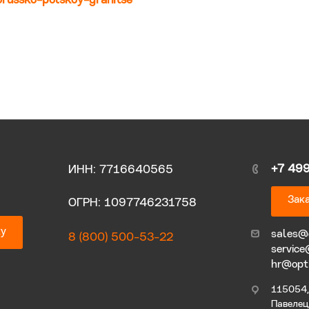
orussko-polskoy-granitse
+7 49
ИНН: 7716640565
Зака
ОГРН: 1097746231758
ку
sales@
8 (800) 500-53-22
service
hr@opt
115054, 
Павелецк