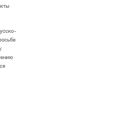
нкты
усско-
росьбе
у
рению
ся