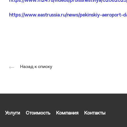
https://www.m24.ru/videos/proisshestviya/0208202
https://www.eastrussia.ru/news/pekinskiy-aeroport-da
Назад к списку
Услуги
Стоимость
Компания
Контакты