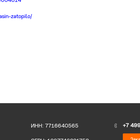
3/604014
sin-zatopilo/
+7 49
ИНН: 7716640565
Зака