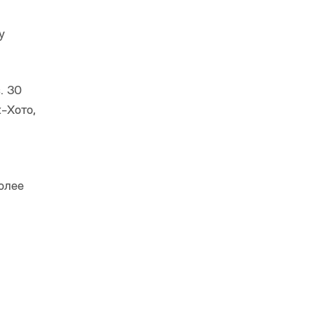
у
. 30
-Хото,
олее