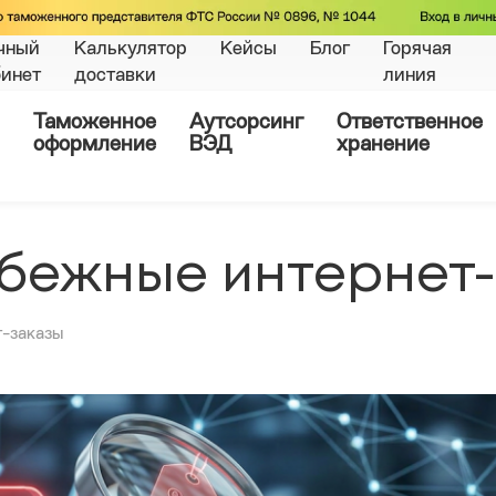
чный
Калькулятор
Кейсы
Блог
Горячая
бинет
доставки
линия
Таможенное
Аутсорсинг
Ответственное
оформление
ВЭД
хранение
убежные интернет
т-заказы