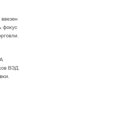
 ввезен
ь фокус
рговли.
 А
иков ВЭД
вки.