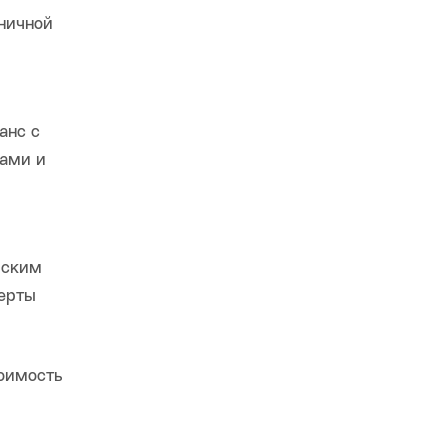
аничной
анс с
сами и
йским
перты
тоимость