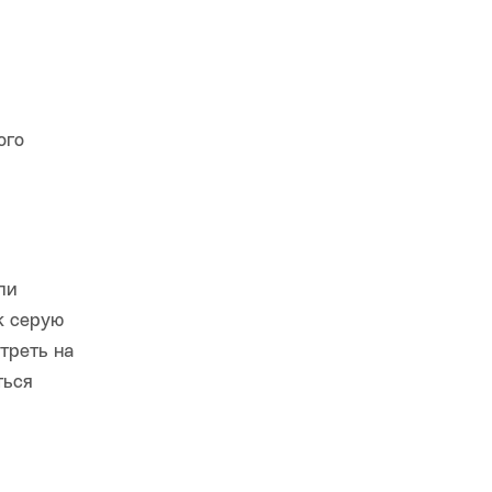
ого
ли
к серую
треть на
ться