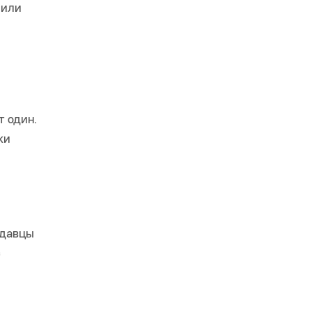
 или
т один.
ки
одавцы
с