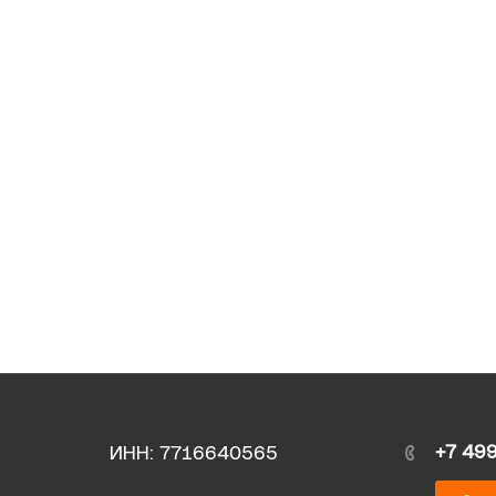
+7 49
ИНН: 7716640565