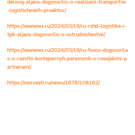
delovoj-aljans-dogovorilis-o-realizacii-transportno
-logisticheskih-proektov/
https://seanews.ru/2024/03/19/ru-rzhd-logistika-i-
tpk-aljans-dogovorilis-o-sotrudnichestve/
https://seanews.ru/2024/03/19/ru-fesco-dogovorila
s-o-razvitii-kontejnernyh-perevozok-s-rossijskimi-p
artnerami/
https://morvesti.ru/news/1678/108162/