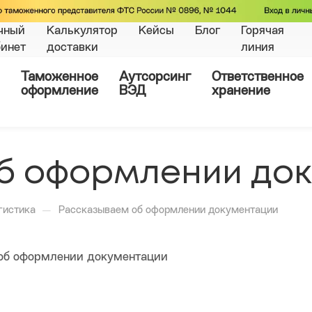
чный
Калькулятор
Кейсы
Блог
Горячая
бинет
доставки
линия
Таможенное
Аутсорсинг
Ответственное
оформление
ВЭД
хранение
б оформлении до
—
гистика
Рассказываем об оформлении документации