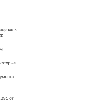
ицепов к
РФ
ом
 которые
кумента
1291 от