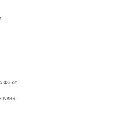
о
с ФЗ от
998 №89-