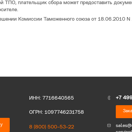
ой ТПО, плательщик сбора может предоставить докум
осителе.
ешении Комиссии Таможенного союза от 18.06.2010 N
+7 49
ИНН: 7716640565
Зака
ОГРН: 1097746231758
ку
sales@
8 (800) 500-53-22