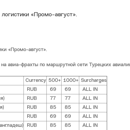
логистики «Промо-август».
ики «Промо-август».
ы на авиа-фрахты по маршрутной сети Турецких авиали
Currency
500+
1000+
Surcharges
RUB
69
69
ALL IN
я)
RUB
77
77
ALL IN
я)
RUB
85
85
ALL IN
RUB
69
69
ALL IN
англадеш)
RUB
85
85
ALL IN