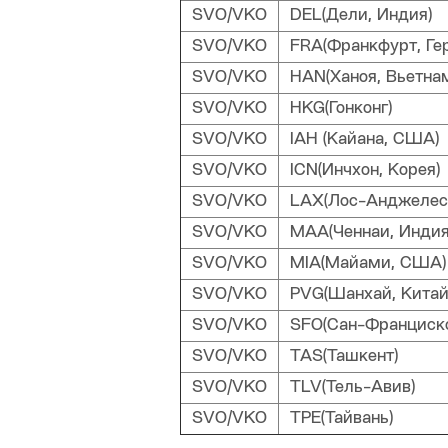
SVO/VKO
DEL(Дели, Индия)
SVO/VKO
FRA(Франкфурт, Ге
SVO/VKO
HAN(Ханоя, Вьетна
SVO/VKO
HKG(Гонконг)
SVO/VKO
IAH (Кайана, США)
SVO/VKO
ICN(Инчхон, Корея)
SVO/VKO
LAX(Лос-Анджелес
SVO/VKO
MAA(Ченнаи, Индия
SVO/VKO
MIA(Майами, США)
SVO/VKO
PVG(Шанхай, Китай
SVO/VKO
SFO(Сан-Франциско
SVO/VKO
TAS(Ташкент)
SVO/VKO
TLV(Тель-Авив)
SVO/VKO
TPE(Тайвань)