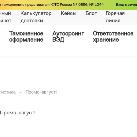
чный
Калькулятор
Кейсы
Блог
Горячая
бинет
доставки
линия
Таможенное
Аутсорсинг
Ответственное
оформление
ВЭД
хранение
—
гистика
Промо-август!