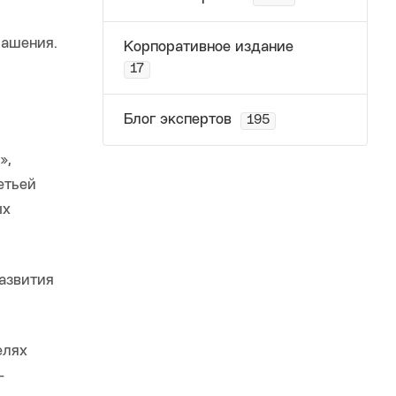
лашения.
Корпоративное издание
17
Блог экспертов
195
»,
етьей
ых
азвития
елях
–