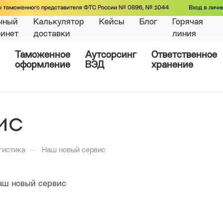
чный
Калькулятор
Кейсы
Блог
Горячая
бинет
доставки
линия
Таможенное
Аутсорсинг
Ответственное
оформление
ВЭД
хранение
ис
—
гистика
Наш новый сервис