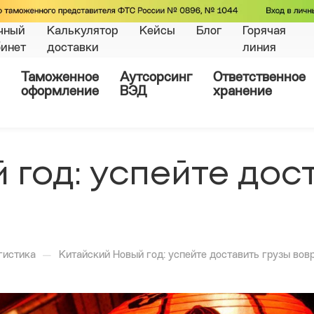
чный
Калькулятор
Кейсы
Блог
Горячая
бинет
доставки
линия
Таможенное
Аутсорсинг
Ответственное
оформление
ВЭД
хранение
 год: успейте дос
—
гистика
Китайский Новый год: успейте доставить грузы вов