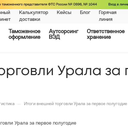
чный
Калькулятор
Кейсы
Блог
Горячая
бинет
доставки
линия
Таможенное
Аутсорсинг
Ответственное
оформление
ВЭД
хранение
орговли Урала за
—
гистика
Итоги внешней торговли Урала за первое полугодие