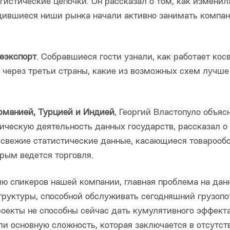
истические цепочки. Он рассказал о том, как изменил
одившиеся ниши рынка начали активно занимать компа
еэкспорт
. Собравшиеся гости узнали, как работает кос
Ф через третьи страны, какие из возможных схем лучше
рманией, Турцией и Индией
, Георгий Властопуло объяс
ическую деятельность данных государств, рассказал о
л свежие статистические данные, касающиеся товарообо
рым ведется торговля.
нию спикеров нашей компании, главная проблема на дан
руктуры, способной обслуживать сегодняшний грузопо
екты не способны сейчас дать кумулятивного эффекта
и основную сложность, которая заключается в отсутст