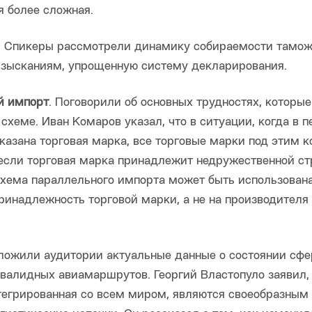
я более сложная.
. Спикеры рассмотрели динамику собираемости тамо
взысканиям, упрощенную систему декларирования.
й импорт
. Поговорили об основных трудностях, которые
схеме. Иван Комаров указал, что в ситуации, когда в п
казана торговая марка, все торговые марки под этим 
если торговая марка принадлежит недружественной стр
схема параллельного импорта может быть использована
ринадлежность торговой марки, а не на производителя
дложили аудитории актуальные данные о состоянии сф
валидных авиамаршрутов. Георгий Властопуло заявил,
нтегрированная со всем миром, являются своеобразным