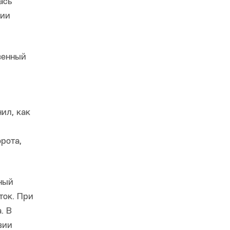
ась
нии
венный
нил, как
рота,
ный
ток. При
. В
вии