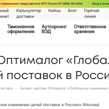
чный
Калькулятор
Кейсы
Блог
Горячая
бинет
доставки
линия
Таможенное
Аутсорсинг
Ответственное
оформление
ВЭД
хранение
 Оптималог «Глоба
 поставок в Росс
—
гистика
Бизнес-завтрак Оптималог «Глобальное изменение 