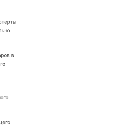
ксперты
льно
ров в
го
ого
щего