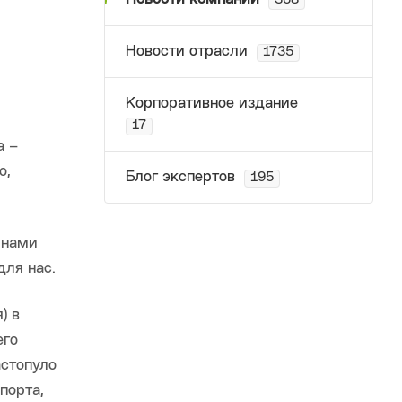
368
Новости отрасли
1735
Корпоративное издание
17
а –
о,
Блог экспертов
195
 нами
для нас.
) в
его
астопуло
порта,