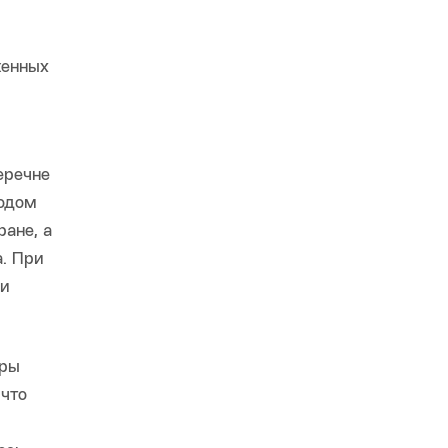
женных
еречне
кодом
ане, а
. При
 и
еры
 что