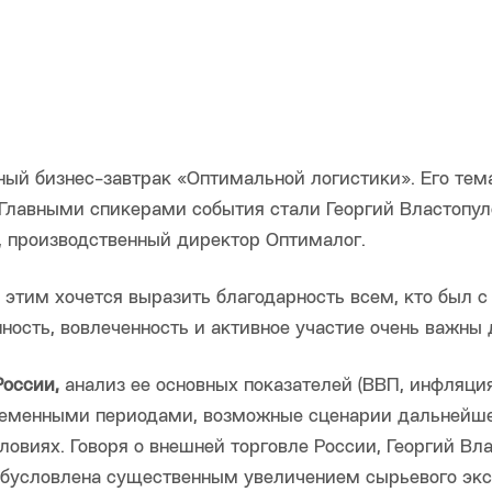
ный бизнес-завтрак «Оптимальной логистики». Его тем
Главными спикерами события стали Георгий Властопул
, производственный директор Оптималог.
 с этим хочется выразить благодарность всем, кто был с
ость, вовлеченность и активное участие очень важны 
России,
анализ ее основных показателей (ВВП, инфляция
ременными периодами, возможные сценарии дальнейш
овиях. Говоря о внешней торговле России, Георгий Вл
обусловлена существенным увеличением сырьевого экс