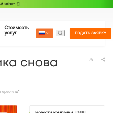
Стоимость
Страхование
услуг
ПОДАТЬ ЗАЯВКУ
Select Language
▼
ика снова
 пересчета"
Новости компании