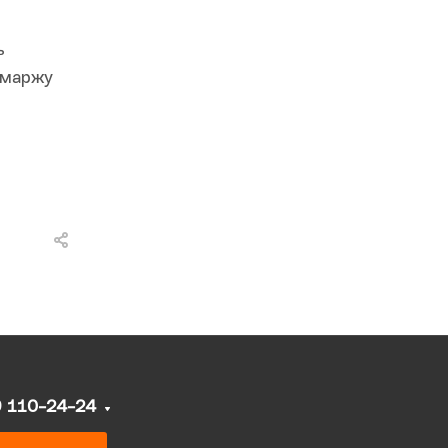
ь
, маржу
9 110-24-24