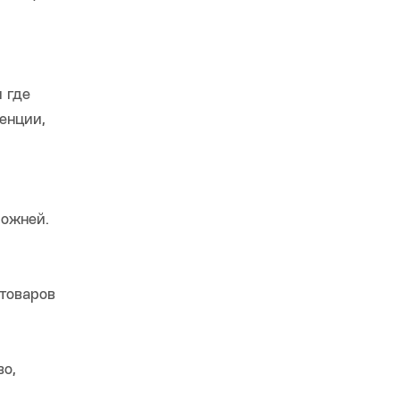
 где
енции,
можней.
 товаров
во,