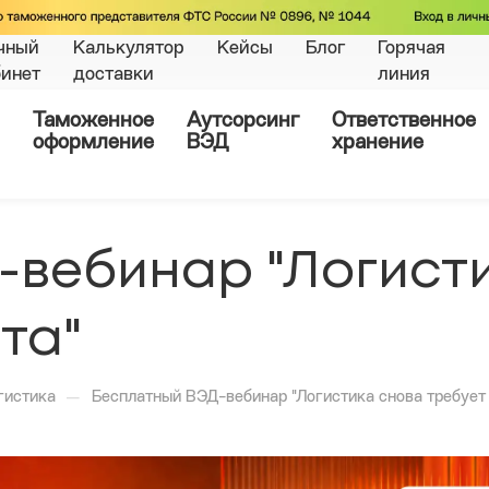
чный
Калькулятор
Кейсы
Блог
Горячая
бинет
доставки
линия
Таможенное
Аутсорсинг
Ответственное
оформление
ВЭД
хранение
-вебинар "Логист
та"
—
гистика
Бесплатный ВЭД-вебинар "Логистика снова требует