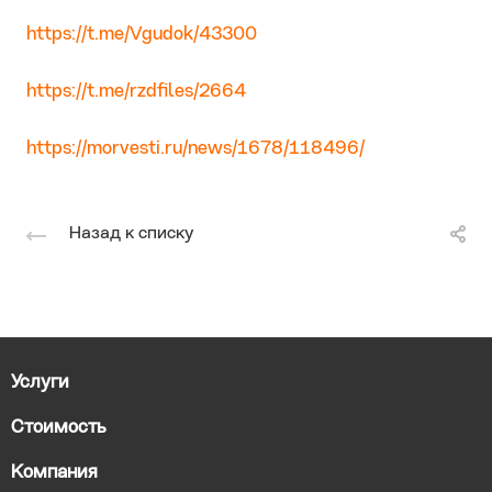
https://t.me/Vgudok/43300
https://t.me/rzdfiles/2664
https://morvesti.ru/news/1678/118496/
Назад к списку
Услуги
Стоимость
Компания