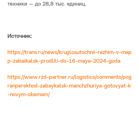
техники — до 28,8 тыс. единиц.
Источник:
https://trans.ru/news/kruglosutochnii-rezhim-v-map
p-zabaikalsk-prodlili-do-16-maya-2024-goda
https://www.rzd-partner.ru/logistics/comments/pog
ranperekhod-zabaykalsk-manchzhuriya-gotovyat-k
-novym-obemam/