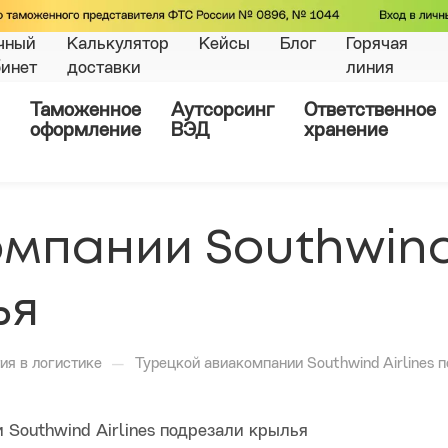
чный
Калькулятор
Кейсы
Блог
Горячая
бинет
доставки
линия
Таможенное
Аутсорсинг
Ответственное
оформление
ВЭД
хранение
мпании Southwind 
ья
—
ия в логистике
Турецкой авиакомпании Southwind Airlines 