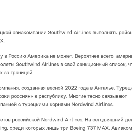
кой авиакомпании Southwind Airlines выполнять рейс
X.
у в Россию Америка не может. Вероятнее всего, амери
леты Southwind Airlines в свой санкционный список, ч
 за границей.
компания, созданная весной 2022 года в Анталье. Туре
зки россиян» в республику. Многие тесно связывают
панией с турецкими корнями Nordwind Airlines.
тов российской Nordwind Airlines. На сегодняшний де
oeing, среди которых лишь три Boeing 737 MAX. Авиако