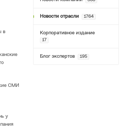
368
Новости отрасли
1764
ы в
Корпоративное издание
17
канские
Блог экспертов
195
то
цкие СМИ
нь у
мпания