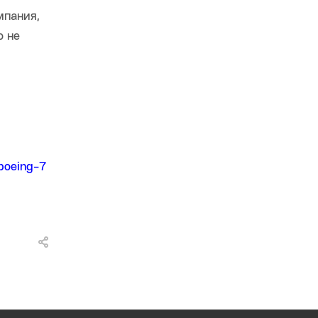
мпания,
о не
-boeing-7