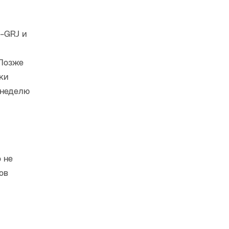
-GRJ и
 Позже
ки
 неделю
 не
ов