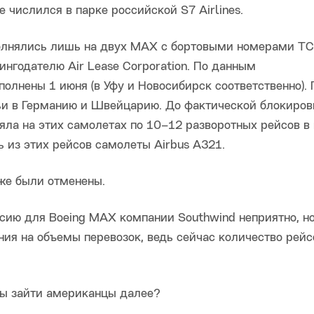
 числился в парке российской S7 Airlines.
полнялись лишь на двух MAX с бортовыми номерами TC
нгодателю Air Lease Corporation. По данным
ыполнены 1 июня (в Уфу и Новосибирск соответственно).
ьи в Германию и Швейцарию. До фактической блокиров
яла на этих самолетах по 10–12 разворотных рейсов в
ь из этих рейсов самолеты Airbus A321.
 же были отменены.
ссию для Boeing MAX компании Southwind неприятно, но
ния на объемы перевозок, ведь сейчас количество рейс
овы зайти американцы далее?