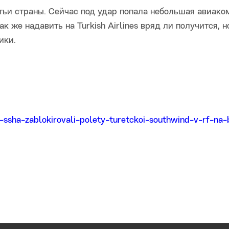
ьи страны. Сейчас под удар попала небольшая авиако
к же надавить на Turkish Airlines вряд ли получится, н
ики.
o-ssha-zablokirovali-polety-turetckoi-southwind-v-rf-na