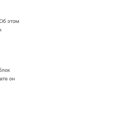
 Об этом
н
блок
ате он