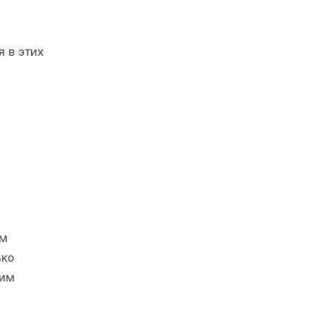
я в этих
ом
ько
ким