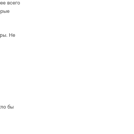
ее всего
орые
ры. Не
гло бы