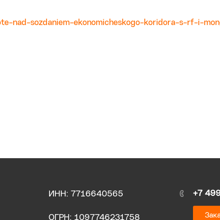
ote-nad-sozdaniem-ekonomicheskogo-koridora-s-rf-i-mong
+7 49
ИНН: 7716640565
Зака
ОГРН: 1097746231758