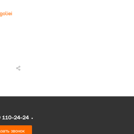
oliei
9 110-24-24
зать звонок