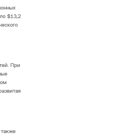
ионных
ло $13,2
ческого
тей. При
ные
ном
развитая
 также