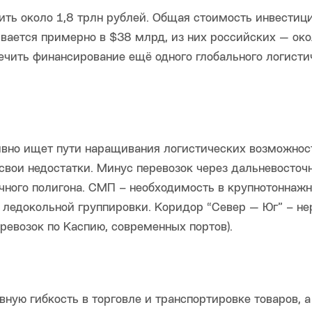
ть около 1,8 трлн рублей. Общая стоимость инвестиц
вается примерно в $38 млрд, из них российских — око
ечить финансирование ещё одного глобального логисти
тивно ищет пути наращивания логистических возможнос
вои недостатки. Минус перевозок через дальневосточ
очного полигона. СМП – необходимость в крупнотоннаж
 ледокольной группировки. Коридор “Север — Юг” – не
ревозок по Каспию, современных портов).
ную гибкость в торговле и транспортировке товаров, а