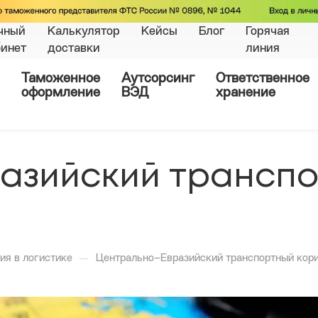
чный
Калькулятор
Кейсы
Блог
Горячая
бинет
доставки
линия
Таможенное
Аутсорсинг
Ответственное
оформление
ВЭД
хранение
азийский трансп
—
ия в логистике
Центрально–Евразийский транспортный кор