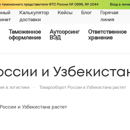
чный
Калькулятор
Кейсы
Блог
Горячая
бинет
доставки
линия
Таможенное
Аутсорсинг
Ответственное
оформление
ВЭД
хранение
ссии и Узбекиста
—
ия в логистике
Товарооборот России и Узбекистана растет