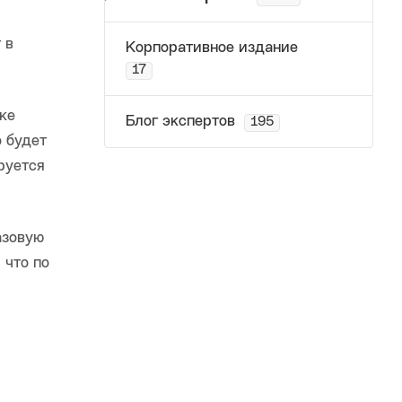
 в
Корпоративное издание
17
ке
Блог экспертов
195
 будет
руется
азовую
 что по