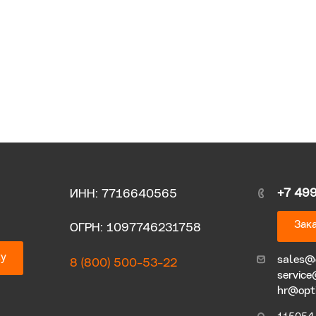
+7 49
ИНН: 7716640565
Зака
ОГРН: 1097746231758
ку
sales@
8 (800) 500-53-22
service
hr@opt