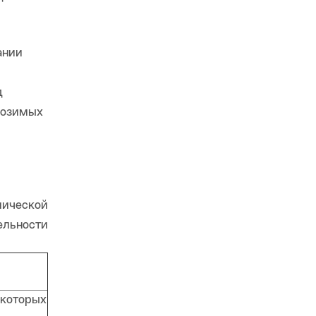
ании
д
возимых
мической
ельности
 которых