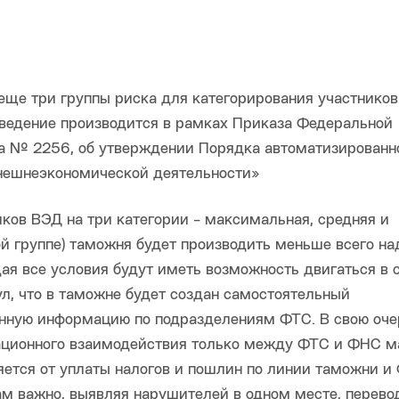
еще три группы риска для категорирования участников
ведение производится в рамках Приказа Федеральной
а № 2256, об утверждении Порядка автоматизированн
внешнеэкономической деятельности»
иков ВЭД на три категории - максимальная, средняя и
й группе) таможня будет производить меньше всего н
дая все условия будут иметь возможность двигаться в 
ул, что в таможне будет создан самостоятельный
енную информацию по подразделениям ФТС. В свою оче
ационного взаимодействия только между ФТС и ФНС м
яется от уплаты налогов и пошлин по линии таможни и
ам важно, выявляя нарушителей в одном месте, перево