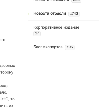
368
Новости отрасли
1743
Корпоративное издание
17
ого
Блог экспертов
195
адзорных
сторону
редь,
ало.
 ФНС, то
дить их