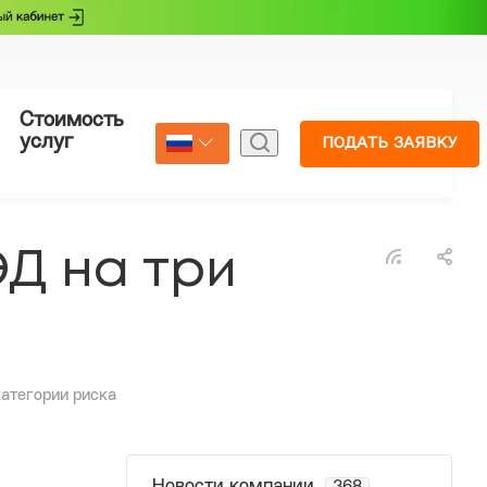
Стоимость
Страхование
услуг
ПОДАТЬ ЗАЯВКУ
Select Language
▼
Д на три
категории риска
Новости компании