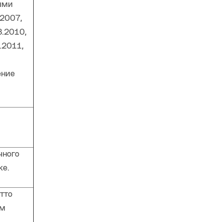
ыми
.2007,
3.2010,
.2011,
ение
чного
ке.
тто
ым