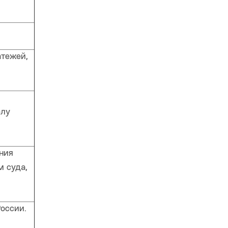
атежей,
елу
ния
 суда,
оссии.