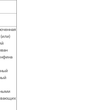
люченная
(или)
ий
ован
инфина
нный
ный
нными
ривающих