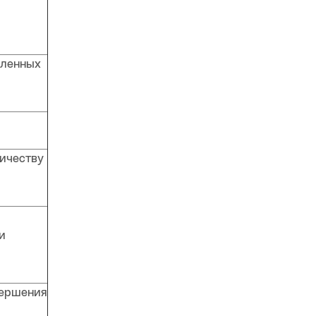
сленных
ичеству
и
вершения