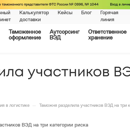
чный
Калькулятор
Кейсы
Блог
Горячая
бинет
доставки
линия
Таможенное
Аутсорсинг
Ответственное
оформление
ВЭД
хранение
ила участников ВЭ
—
ия в логистике
Таможня разделила участников ВЭД на три 