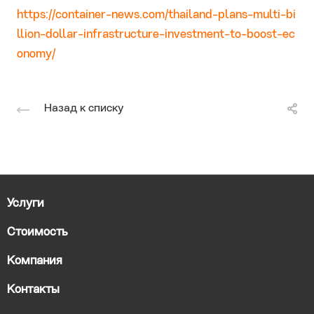
https://container-news.com/thailand-plans-multi-bi
llion-dollar-infrastructure-investment-to-boost-ec
onomy/
Назад к списку
Услуги
Стоимость
Компания
Контакты