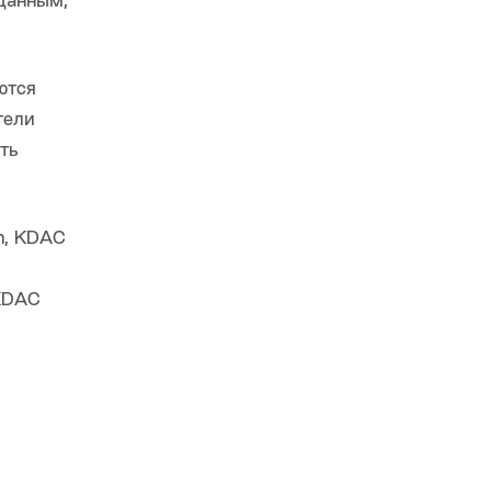
данным,
ются
тели
ть
on, KDAC
 KDAC