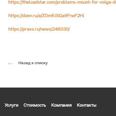
https://theloadstar.com/problems-mount-for-volga
https://dzen.ru/a/ZDmRJSQa9FnoF2Hl
https://pravo.ru/news/246030/
Назад к списку
Услуги
Стоимость
Компания
Контакты