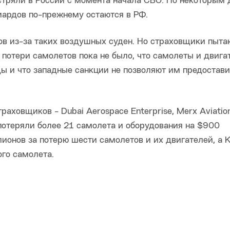
стряли в России с момента начала СВО. По некоторым 
ардов по-прежнему остаются в РФ.
ов из-за таких воздушных суден. Но страховщики пыта
 потери самолетов пока не было, что самолеты и двига
ы и что западные санкции не позволяют им предостави
раховщиков - Dubai Aerospace Enterprise, Merx Aviati
n потеряли более 21 самолета и оборудования на $900
лионов за потерю шести самолетов и их двигателей, а
ого самолета.