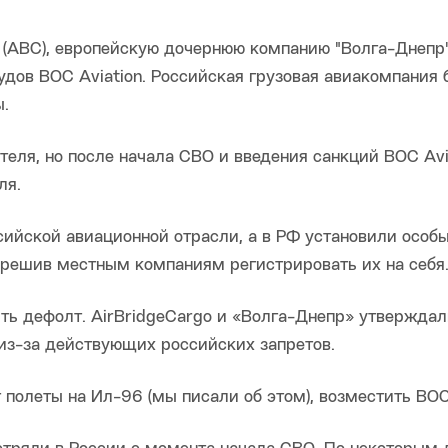
 (ABC), европейскую дочернюю компанию "Волга-Днепр"
дов BOC Aviation. Российская грузовая авиакомпания 
ы.
теля, но после начала СВО и введения санкций BOC Avi
ля.
сийской авиационной отрасли, а в РФ установили особ
зрешив местным компаниям регистрировать их на себя
ть дефолт. AirBridgeCargo и «Волга-Днепр» утверждали
 из-за действующих российских запретов.
т полеты на Ил-96 (мы писали об этом), возместить BO