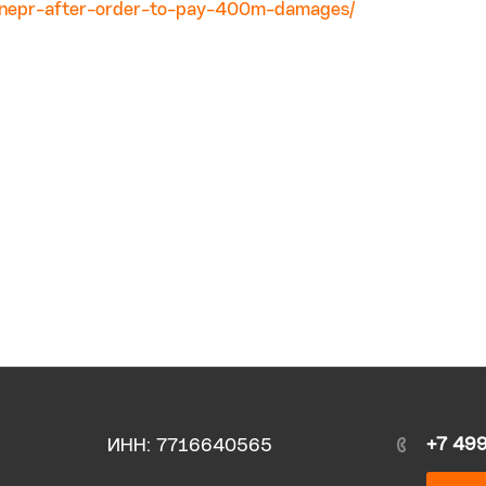
-dnepr-after-order-to-pay-400m-damages/
+7 49
ИНН: 7716640565