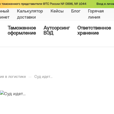
чный
Калькулятор
Кейсы
Блог
Горячая
бинет
доставки
линия
Таможенное
Аутсорсинг
Ответственное
оформление
ВЭД
хранение
—
ия в логистике
Суд идет…