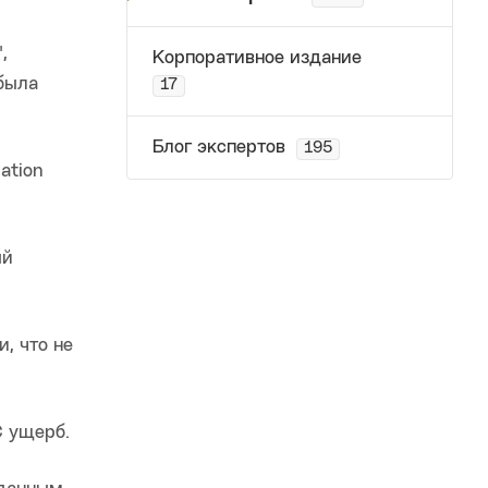
,
Корпоративное издание
была
17
Блог экспертов
195
ation
ый
.
, что не
C ущерб.