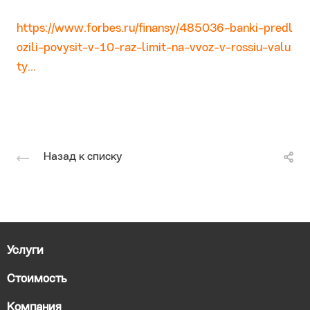
https://www.forbes.ru/finansy/485036-banki-predl
ozili-povysit-v-10-raz-limit-na-vvoz-v-rossiu-valu
ty...
Назад к списку
Услуги
Стоимость
Компания