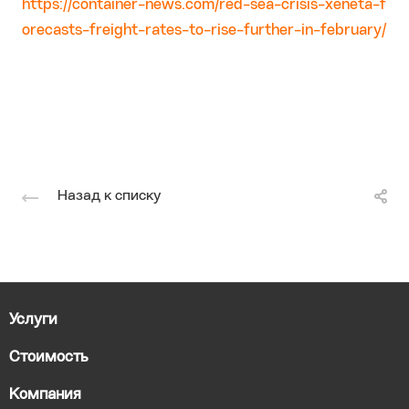
https://container-news.com/red-sea-crisis-xeneta-f
orecasts-freight-rates-to-rise-further-in-february/
Назад к списку
Услуги
Стоимость
Компания