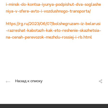
i-minsk-do-kontsa-iyunya-podpishut-dva-soglashe
niya-v-sfere-avto-i-vozdushnogo-transporta/
https://rg.ru/2023/06/07/bolshegruzam-iz-belarusi
-razreshat-kabotazh-kak-eto-reshenie-skazhetsia-
na-cenah-perevozok-mezhdu-rossiej-i-rb.html
Назад к списку