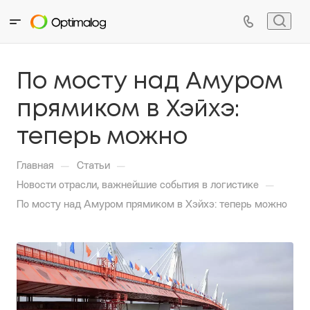
По мосту над Амуром
прямиком в Хэйхэ:
теперь можно
—
—
Главная
Статьи
—
Новости отрасли, важнейшие события в логистике
По мосту над Амуром прямиком в Хэйхэ: теперь можно