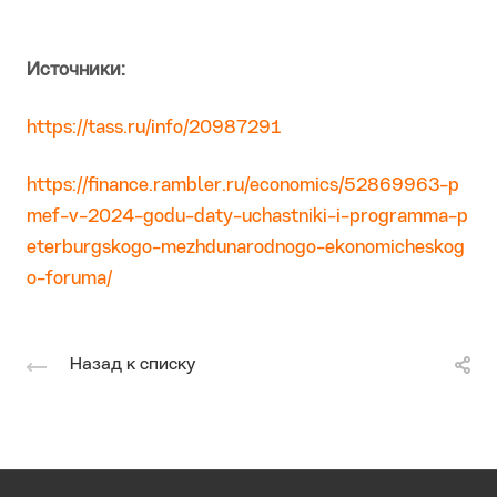
Источники:
https://tass.ru/info/20987291
https://finance.rambler.ru/economics/52869963-p
mef-v-2024-godu-daty-uchastniki-i-programma-p
eterburgskogo-mezhdunarodnogo-ekonomicheskog
o-foruma/
Назад к списку