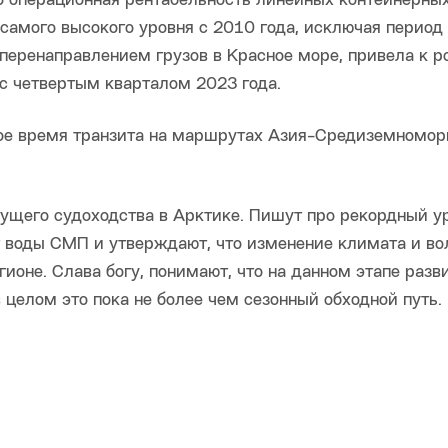
то операционная рентабельность линейных контейнерны
самого высокого уровня с 2010 года, исключая период
 перенаправлением грузов в Красное море, привела к р
с четвертым кварталом 2023 года.
ьное время транзита на маршрутах Азия-Средиземномор
ущего судоходства в Арктике. Пишут про рекордный у
т воды СМП и утверждают, что изменение климата и во
ионе. Слава богу, понимают, что на данном этапе разв
целом это пока не более чем сезонный обходной путь.