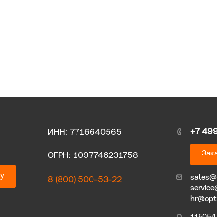
+7 49
ИНН: 7716640565
Зака
ОГРН: 1097746231758
ку
sales@
8 (800) 500-53-22
service
hr@opt
115054, 