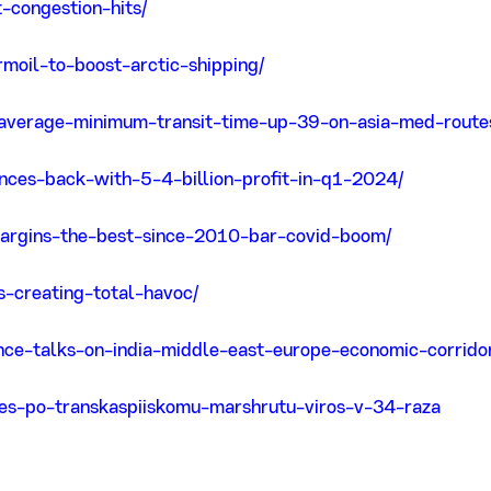
t-congestion-hits/
moil-to-boost-arctic-shipping/
s-average-minimum-transit-time-up-39-on-asia-med-route
unces-back-with-5-4-billion-profit-in-q1-2024/
-margins-the-best-since-2010-bar-covid-boom/
s-creating-total-havoc/
e-talks-on-india-middle-east-europe-economic-corrido
-v-es-po-transkaspiiskomu-marshrutu-viros-v-34-raza