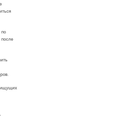
е
иться
 по
 после
вить
ров.
, ищущих