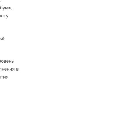
х
 бума,
осту
ье
ровень
лнения в
ития