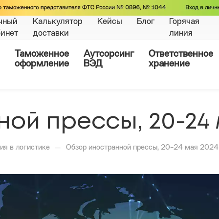
чный
Калькулятор
Кейсы
Блог
Горячая
бинет
доставки
линия
Таможенное
Аутсорсинг
Ответственное
оформление
ВЭД
хранение
й прессы, 20-24 м
—
ия в логистике
Обзор иностранной прессы, 20-24 мая 2024 