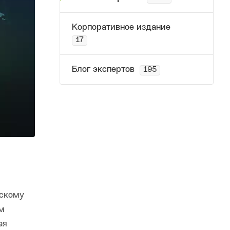
Корпоративное издание
17
Блог экспертов
195
йскому
м
ая