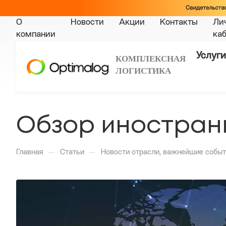
О
Новости
Акции
Контакты
Ли
компании
ка
Услуги
КОМПЛЕКСНАЯ
ЛОГИСТИКА
Обзор иностранно
—
—
Главная
Статьи
Новости отрасли, важнейшие событ