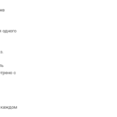
уже
я одного
з.
ль
трено с
В каждом