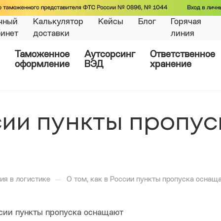
чный
Калькулятор
Кейсы
Блог
Горячая
бинет
доставки
линия
Таможенное
Аутсорсинг
Ответственное
оформление
ВЭД
хранение
ссии пункты пропус
—
ия в логистике
О том, как в России пункты пропуска оснащ