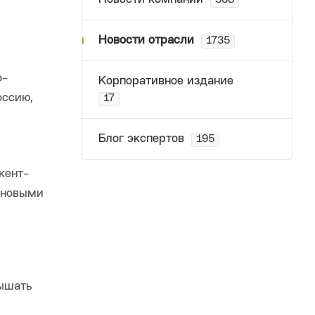
368
Новости отрасли
1735
о-
Корпоративное издание
оссию,
17
Блог экспертов
195
кент-
с новыми
вышать