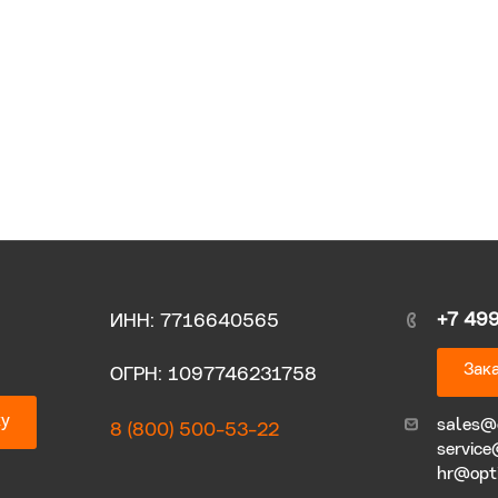
+7 49
ИНН: 7716640565
Зака
ОГРН: 1097746231758
ку
sales@
8 (800) 500-53-22
service
hr@opt