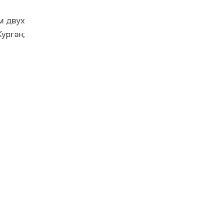
м двух
урган;