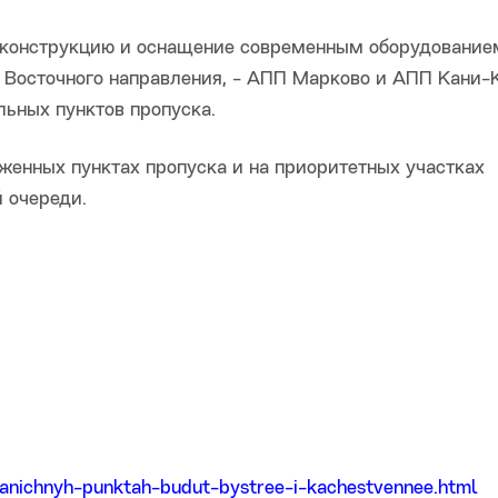
еконструкцию и оснащение современным оборудование
 Восточного направления, - АПП Марково и АПП Кани-К
льных пунктов пропуска.
женных пунктах пропуска и на приоритетных участках
 очереди.
ranichnyh-punktah-budut-bystree-i-kachestvennee.html