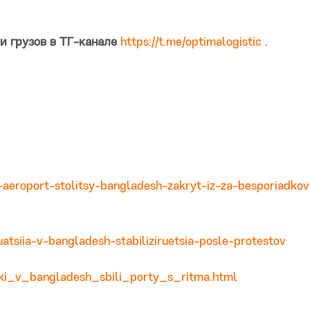
 грузов в ТГ-канале
https://t.me/optimalogistic
.
aeroport-stolitsy-bangladesh-zakryt-iz-za-besporiadkov
atsiia-v-bangladesh-stabiliziruetsia-posle-protestov
adki_v_bangladesh_sbili_porty_s_ritma.html