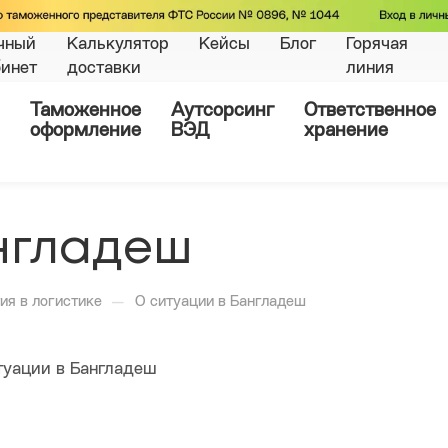
чный
Калькулятор
Кейсы
Блог
Горячая
бинет
доставки
линия
Таможенное
Аутсорсинг
Ответственное
оформление
ВЭД
хранение
нгладеш
—
ия в логистике
О ситуации в Бангладеш