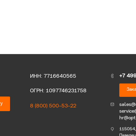
+7 49
ИНН: 7716640565
Зака
ОГРН: 1097746231758
ку
sales@
8 (800) 500-53-22
service
hr@opt
115054, 
Павелецк