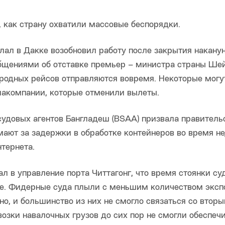
, как страну охватили массовые беспорядки.
л в Дакке возобновил работу после закрытия наканун
общениями об отставке премьер – министра страны Ше
родных рейсов отправляются вовремя. Некоторые могу
виакомпании, которые отменили вылеты.
судовых агентов Бангладеш (BSAA) призвала правитель
мают за задержки в обработке контейнеров во время н
тернета.
в управление порта Читтагонг, что время стоянки су
йде. Фидерные суда плыли с меньшим количеством экс
но, и большинство из них не смогло связаться со втор
озки навалочных грузов до сих пор не смогли обеспеч