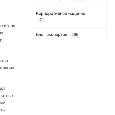
Корпоративное издание
17
е из-за
йх
Блог экспертов
195
т
ство
едавних
дов
портных
ыми
ить